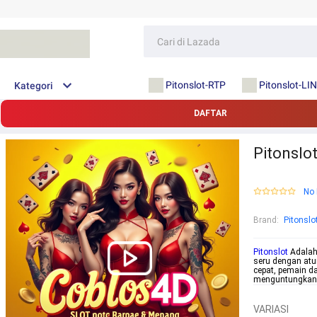
Pitonslot-RTP
Pitonslot-LI
Kategori
DAFTAR
Pitonslo
No 
Brand
:
Pitonslo
Pitonslot
Adalah
seru dengan atu
cepat, pemain 
menguntungkan.
VARIASI