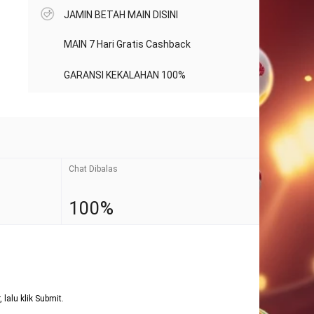
JAMIN BETAH MAIN DISINI
MAIN 7 Hari Gratis Cashback
GARANSI KEKALAHAN 100%
Chat Dibalas
100%
 lalu klik Submit.