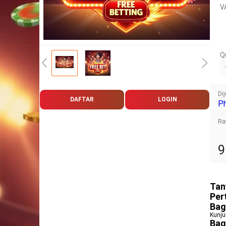
V
Q
Dij
DAFTAR
LOGIN
P
Ra
Tan
Per
Bag
Kunju
Bag