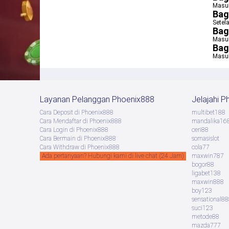
Masuk
Bag
Setel
Bag
Masuk
Bag
Masuk
Layanan Pelanggan Phoenix888
Jelajahi 
Cara Deposit di Phoenix888
multibet188
Cara Mendaftar di Phoenix888
mandalika16
Cara Login di Phoenix888
ceri88
Cara Bermain di Phoenix888
somasislot
Cara Withdraw di Phoenix888
cola77
Ada pertanyaan? Hubungi kami di live chat (24 Jam)
maxwin787
bogor88
ligabet138
maxwin888
boy123
sensational8
suci123
metode88
mazda777