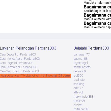
Masukke halaman lo
Bagaimana ca
Setelah login, pili
Bagaimana ca
Masuk ke menu withd
Bagaimana ca
Masuk ke menu depos
Layanan Pelanggan Perdana303
Jelajahi Perdana303
Cara Deposit di Perdana303
pahlawan77
Cara Mendaftar di Perdana303
pacman88
Cara Login di Perdana303
toyotatogel
Cara Bermain di Perdana303
sembilantoto
Cara Withdraw di Perdana303
gebyar69
Ada pertanyaan? Hubungi kami di live chat (24 Jam)
slot356
buditoto
asiaking
orbit77
attaslot
maxwinslot888
mesin99
qrisbet
mitrabet88