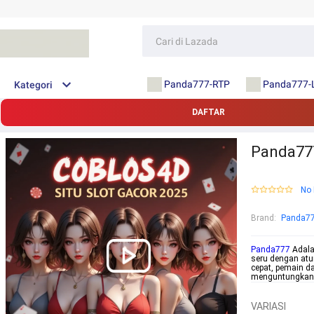
Panda777-RTP
Panda777-
Kategori
DAFTAR
Panda777
No 
Brand
:
Panda7
Panda777
Adala
seru dengan atu
cepat, pemain 
menguntungkan.
VARIASI