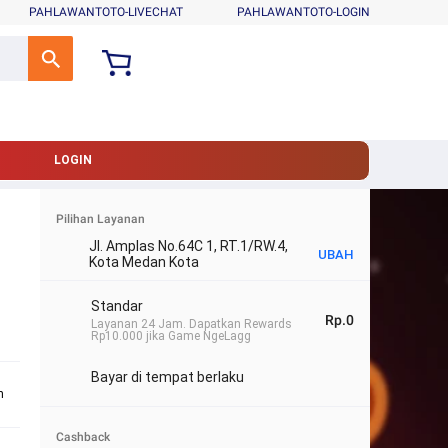
PAHLAWANTOTO-LIVECHAT
PAHLAWANTOTO-LOGIN
LOGIN
Pilihan Layanan
Jl. Amplas No.64C 1, RT.1/RW.4,
UBAH
Kota Medan Kota
Standar
Rp.0
Layanan 24 Jam. Dapatkan Rewards
Rp10.000 jika Game NgeLagg
Bayar di tempat berlaku
n
Cashback