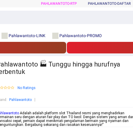
PAHLAWANTOTO-RTP
PAHLAWANTOTO-DAFTAR
Pahlawantoto-LINK
Pahlawantoto-PROMO
ahlawantoto 🏭 Tunggu hingga hurufnya
erbentuk
No Ratings
rand
:
Pahlawantoto
ahlawantoto
Adalah adalah platform slot Thailand resmi yang menghadirkan
rmainan seru dengan aturan fair play dan TO kecil. Dengan sistem yang aman da
ransaksi cepat, pemain dapat menikmati pengalaman bermain yang nyaman dan
enguntungkan. Bergabung sekarang dan rasakan keseruannya!"