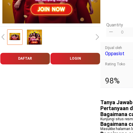
Quantity
Dijual oleh
Oppaslot
DAFTAR
LOGIN
Rating Toko
98%
Tanya Jawab 
Pertanyaan d
Bagaimana ca
Kunjungi situs resmi
Bagaimana ca
Masukke halaman log