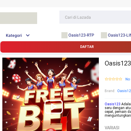
Oasis123-RTP
Oasis123-L
Kategori
DAFTAR
Oasis123
No 
Brand
:
Oasis1
Oasis123
Adalah
seru dengan atu
cepat, pemain 
menguntungkan.
VARIASI