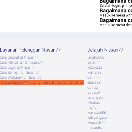
Bagaimana ca
Setelah login, pili
Bagaimana ca
Masuk ke menu withd
Bagaimana ca
Masuk ke menu depos
Layanan Pelanggan Nissan77
Jelajahi Nissan77
Cara Deposit di Nissan77
janjihoki88
Cara Mendaftar di Nissan77
botak77
Cara Login di Nissan77
lobby333
Cara Bermain di Nissan77
komisi88
Cara Withdraw di Nissan77
detik777
Ada pertanyaan? Hubungi kami di live chat (24 Jam)
stars188
qq4qq
putra69
barangslot
kilattoto
rog4d
komodo888
wilayahgacor
kerasakti77
macau8d