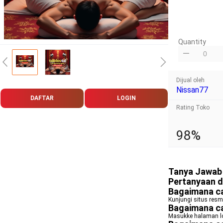
Quantity
Dijual oleh
Nissan77
DAFTAR
LOGIN
Rating Toko
98%
Tanya Jawab 
Pertanyaan d
Bagaimana ca
Kunjungi situs resmi
Bagaimana ca
Masukke halaman lo