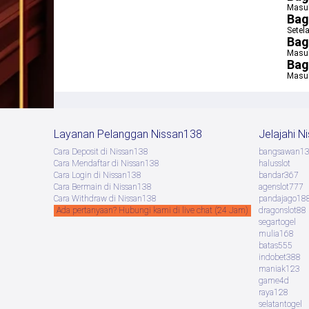
Masuk
Bag
Setel
Bag
Masuk
Bag
Masuk
Layanan Pelanggan Nissan138
Jelajahi N
Cara Deposit di Nissan138
bangsawan1
Cara Mendaftar di Nissan138
halusslot
Cara Login di Nissan138
bandar367
Cara Bermain di Nissan138
agenslot777
Cara Withdraw di Nissan138
pandajago18
Ada pertanyaan? Hubungi kami di live chat (24 Jam)
dragonslot88
segartogel
mulia168
batas555
indobet388
maniak123
game4d
raya128
selatantogel