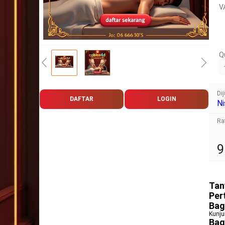
V
Q
Dij
DAFTAR
LOGIN
N
Ra
Tan
Per
Bag
Kunju
Bag