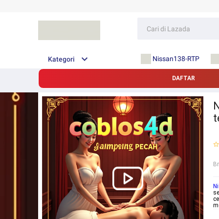
Nissan138-RTP
Kategori
DAFTAR
N
t
B
N
se
c
m