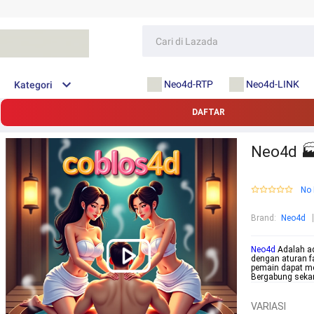
Neo4d-RTP
Neo4d-LINK
Kategori
DAFTAR
Neo4d 🏭
No 
Brand
:
Neo4d
Neo4d
Adalah ad
dengan aturan f
pemain dapat m
Bergabung seka
VARIASI