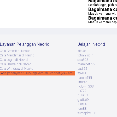
Bagaimana ca
Setelah login, pili
Bagaimana ca
Masuk ke menu withd
Bagaimana ca
Masuk ke menu depos
Layanan Pelanggan Neo4d
Jelajahi Neo4d
Cara Deposit di Neo4d
kita4d
Cara Mendaftar di Neo4d
toto99login
Cara Login di Neo4d
asia505
Cara Bermain di Neo4d
mamibet777
Cara Withdraw di Neo4d
padi55
Ada pertanyaan? Hubungi kami di live chat (24 Jam)
spv89
harum188
limit4d
holywin303
nx777
nusa138
gratis69
luna88
rem88
surgaplay138