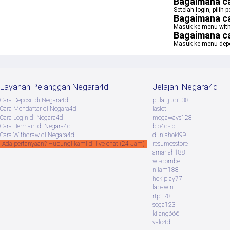
Bagaimana ca
Setelah login, pili
Bagaimana ca
Masuk ke menu withd
Bagaimana ca
Masuk ke menu depos
Layanan Pelanggan Negara4d
Jelajahi Negara4d
Cara Deposit di Negara4d
pulaujudi138
Cara Mendaftar di Negara4d
laslot
Cara Login di Negara4d
megaways128
Cara Bermain di Negara4d
bio4dslot
Cara Withdraw di Negara4d
duniahoki99
Ada pertanyaan? Hubungi kami di live chat (24 Jam)
resumesstore
amanah188
wisdombet
nilam188
hokiplay77
labawin
rtp178
sega123
kijang666
valo4d