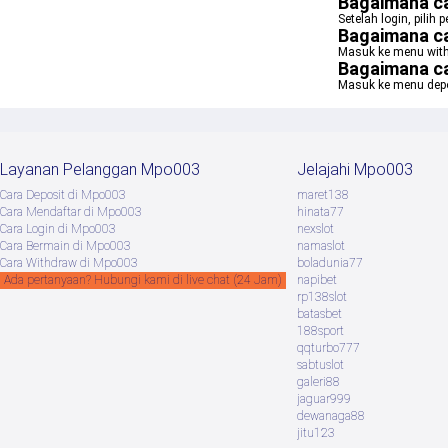
Bagaimana ca
Setelah login, pili
Bagaimana c
Masuk ke menu withd
Bagaimana ca
Masuk ke menu depos
Layanan Pelanggan Mpo003
Jelajahi Mpo003
Cara Deposit di Mpo003
maret138
Cara Mendaftar di Mpo003
hinata77
Cara Login di Mpo003
nexslot
Cara Bermain di Mpo003
namaslot
Cara Withdraw di Mpo003
boladunia77
Ada pertanyaan? Hubungi kami di live chat (24 Jam)
napibet
rp138slot
batasbet
188sport
qqturbo777
sabtuslot
galeri88
jaguar999
dewanaga88
jitu123