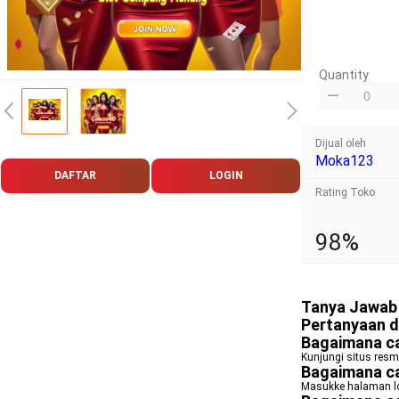
Quantity
Dijual oleh
Moka123
DAFTAR
LOGIN
Rating Toko
98%
Tanya Jawab
Pertanyaan 
Bagaimana c
Kunjungi situs resmi
Bagaimana ca
Masukke halaman lo