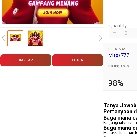
Quantity
Dijual oleh
Mitos777
DAFTAR
LOGIN
Rating Toko
98%
Tanya Jawab 
Pertanyaan d
Bagaimana ca
Kunjungi situs resmi
Bagaimana ca
Masukke halaman lo