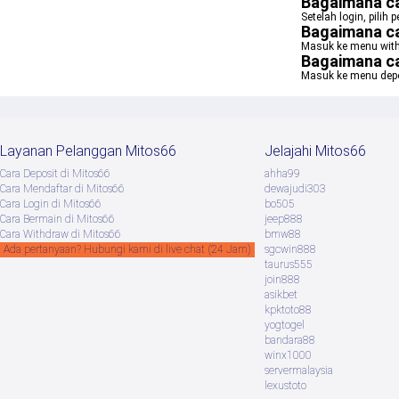
Bagaimana ca
Setelah login, pili
Bagaimana ca
Masuk ke menu withd
Bagaimana ca
Masuk ke menu depos
Layanan Pelanggan Mitos66
Jelajahi Mitos66
Cara Deposit di Mitos66
ahha99
Cara Mendaftar di Mitos66
dewajudi303
Cara Login di Mitos66
bo505
Cara Bermain di Mitos66
jeep888
Cara Withdraw di Mitos66
bmw88
Ada pertanyaan? Hubungi kami di live chat (24 Jam)
sgcwin888
taurus555
join888
asikbet
kpktoto88
yogtogel
bandara88
winx1000
servermalaysia
lexustoto