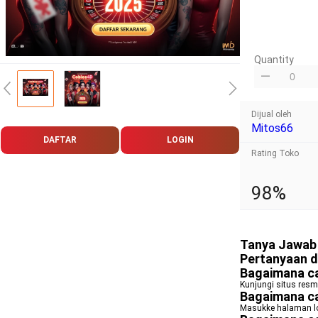
Quantity
Dijual oleh
Mitos66
DAFTAR
LOGIN
Rating Toko
98%
Tanya Jawab 
Pertanyaan d
Bagaimana ca
Kunjungi situs resmi
Bagaimana ca
Masukke halaman lo