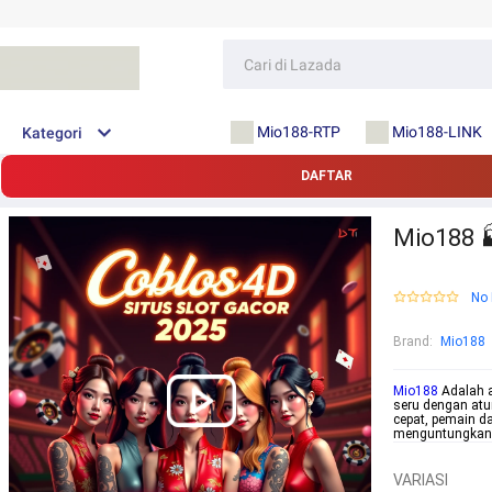
Mio188-RTP
Mio188-LINK
Kategori
DAFTAR
Mio188 
No 
Brand
:
Mio188
Mio188
Adalah a
seru dengan atu
cepat, pemain 
menguntungkan.
VARIASI