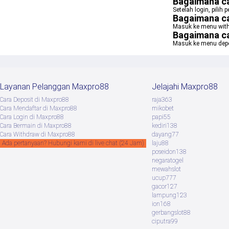
Bagaimana ca
Setelah login, pili
Bagaimana c
Masuk ke menu withd
Bagaimana ca
Masuk ke menu depos
Layanan Pelanggan Maxpro88
Jelajahi Maxpro88
Cara Deposit di Maxpro88
raja363
Cara Mendaftar di Maxpro88
mikobet
Cara Login di Maxpro88
papi55
Cara Bermain di Maxpro88
kediri138
Cara Withdraw di Maxpro88
dayang77
Ada pertanyaan? Hubungi kami di live chat (24 Jam)
laju88
poseidon138
negaratogel
mewahslot
ucup777
gacor127
lampung123
ion168
gerbangslot88
ciputra99