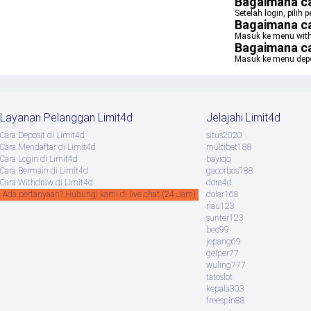
Bagaimana ca
Setelah login, pili
Bagaimana ca
Masuk ke menu withd
Bagaimana ca
Masuk ke menu depos
Layanan Pelanggan Limit4d
Jelajahi Limit4d
Cara Deposit di Limit4d
situs2020
Cara Mendaftar di Limit4d
multibet188
Cara Login di Limit4d
bayiqq
Cara Bermain di Limit4d
gacorbos188
Cara Withdraw di Limit4d
dora4d
Ada pertanyaan? Hubungi kami di live chat (24 Jam)
dolar168
riau123
sunter123
beo99
jepang69
gelper77
wuling777
tatoslot
kepala303
freespin88