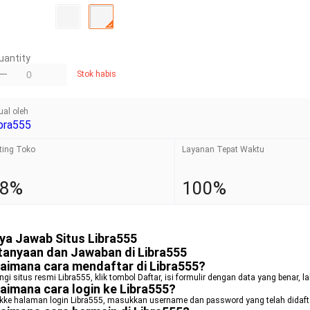
uantity
Stok habis
ual oleh
bra555
ting Toko
Layanan Tepat Waktu
98%
100%
ya Jawab Situs Libra555
tanyaan dan Jawaban di Libra555
aimana cara mendaftar di Libra555?
gi situs resmi Libra555, klik tombol Daftar, isi formulir dengan data yang benar, la
aimana cara login ke Libra555?
ke halaman login Libra555, masukkan username dan password yang telah didaftark