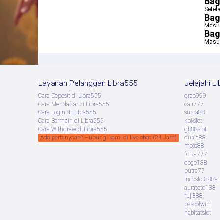
Bag
Setel
Bag
Masuk
Bag
Masuk
Layanan Pelanggan Libra555
Jelajahi L
Cara Deposit di Libra555
grab999
Cara Mendaftar di Libra555
cair777
Cara Login di Libra555
supra88
Cara Bermain di Libra555
kpkslot
Cara Withdraw di Libra555
gb88slot
Ada pertanyaan? Hubungi kami di live chat (24 Jam)
dunia88
moto88
forza777
doge138
putra77
indoslot388a
auratoto138
fuji888
pascolwin
habitatslot