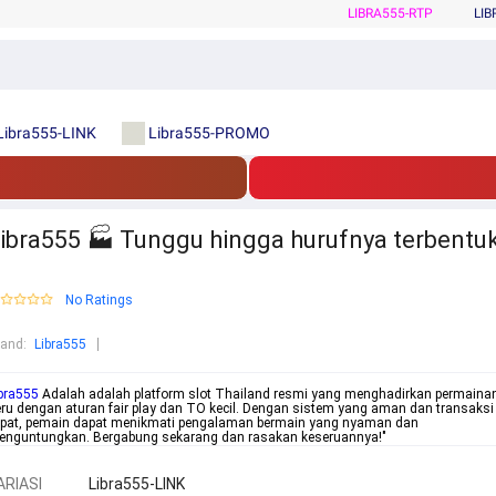
LIBRA555-RTP
LIB
Libra555-LINK
Libra555-PROMO
ibra555 🏭 Tunggu hingga hurufnya terbentu
No Ratings
rand
:
Libra555
bra555
Adalah adalah platform slot Thailand resmi yang menghadirkan permaina
ru dengan aturan fair play dan TO kecil. Dengan sistem yang aman dan transaksi
epat, pemain dapat menikmati pengalaman bermain yang nyaman dan
enguntungkan. Bergabung sekarang dan rasakan keseruannya!"
ARIASI
Libra555-LINK