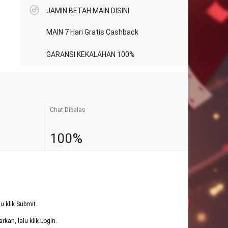
JAMIN BETAH MAIN DISINI
MAIN 7 Hari Gratis Cashback
GARANSI KEKALAHAN 100%
Chat Dibalas
100%
u klik Submit.
an, lalu klik Login.