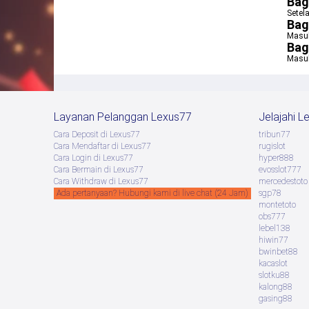
Bag
Setel
Bag
Masuk
Bag
Masuk
Layanan Pelanggan Lexus77
Jelajahi L
Cara Deposit di Lexus77
tribun77
Cara Mendaftar di Lexus77
rugislot
Cara Login di Lexus77
hyper888
Cara Bermain di Lexus77
evosslot777
Cara Withdraw di Lexus77
mercedestoto
Ada pertanyaan? Hubungi kami di live chat (24 Jam)
sgp78
montetoto
obs777
lebel138
hiwin77
bwinbet88
kacaslot
slotku88
kalong88
gasing88