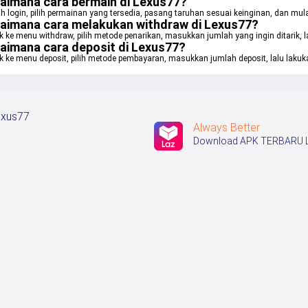
aimana cara bermain di Lexus77?
ah login, pilih permainan yang tersedia, pasang taruhan sesuai keinginan, dan mul
aimana cara melakukan withdraw di Lexus77?
 ke menu withdraw, pilih metode penarikan, masukkan jumlah yang ingin ditarik, la
aimana cara deposit di Lexus77?
 ke menu deposit, pilih metode pembayaran, masukkan jumlah deposit, lalu lakuk
exus77
Always Better
Download APK TERBARU 