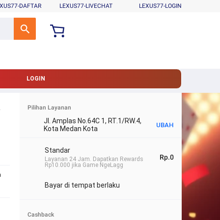
XUS77-DAFTAR
LEXUS77-LIVECHAT
LEXUS77-LOGIN
LOGIN
k
Pilihan Layanan
Jl. Amplas No.64C 1, RT.1/RW.4,
UBAH
Kota Medan Kota
Standar
Rp.0
Layanan 24 Jam. Dapatkan Rewards
Rp10.000 jika Game NgeLagg
n
Bayar di tempat berlaku
Cashback