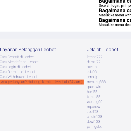
Bagaimana ca
Setelah login, pili
Bagaimana ca
Masuk ke menu withd
Bagaimana ca
Masuk ke menu depos
Layanan Pelanggan Leobet
Jelajahi Leobet
Cara Deposit di Leobet
lemon777
Cara Mendaftar di Leobet
damai77
Cara Login di Leobet
sayajp
Cara Bermain di Leobet
asia98
Cara Withdraw di Leobet
sensajp
Ada pertanyaan? Hubungi kami di live chat (24 Jam)
menang888
quorawin
hoki55
bahan88
warung66
mponew
abo128
cincin128
dewi123
palingslot