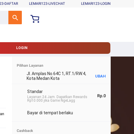
23-DAFTAR
LEMARI123-LIVECHAT
LEMARI123-LOGIN
LOGIN
Pilihan Layanan
Jl. Amplas No.64C 1, RT.1/RW.4,
UBAH
Kota Medan Kota
Standar
Rp.0
Layanan 24 Jam. Dapatkan Rewards
Rp10.000 jika Game NgeLagg
Bayar di tempat berlaku
nan
Cashback