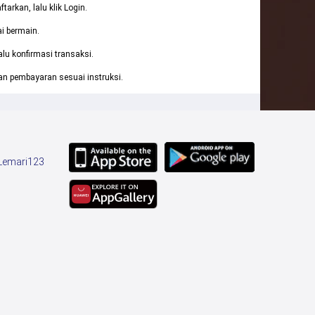
rkan, lalu klik Login.
ai bermain.
lu konfirmasi transaksi.
an pembayaran sesuai instruksi.
Lemari123