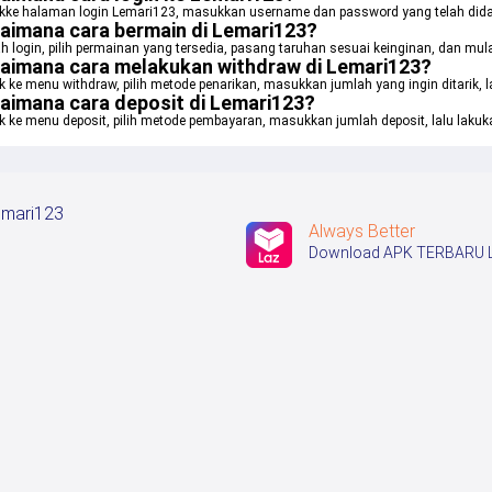
ke halaman login Lemari123, masukkan username dan password yang telah didafta
aimana cara bermain di Lemari123?
ah login, pilih permainan yang tersedia, pasang taruhan sesuai keinginan, dan mul
aimana cara melakukan withdraw di Lemari123?
 ke menu withdraw, pilih metode penarikan, masukkan jumlah yang ingin ditarik, la
aimana cara deposit di Lemari123?
 ke menu deposit, pilih metode pembayaran, masukkan jumlah deposit, lalu lakuk
emari123
Always Better
Download APK TERBARU 