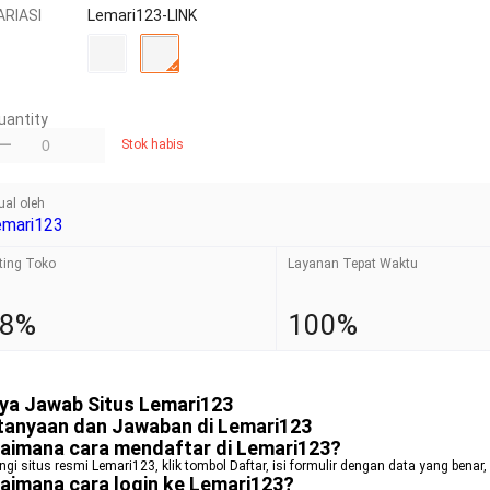
ARIASI
Lemari123-LINK
uantity
Stok habis
ual oleh
emari123
ting Toko
Layanan Tepat Waktu
98%
100%
ya Jawab Situs Lemari123
tanyaan dan Jawaban di Lemari123
aimana cara mendaftar di Lemari123?
gi situs resmi Lemari123, klik tombol Daftar, isi formulir dengan data yang benar, l
aimana cara login ke Lemari123?