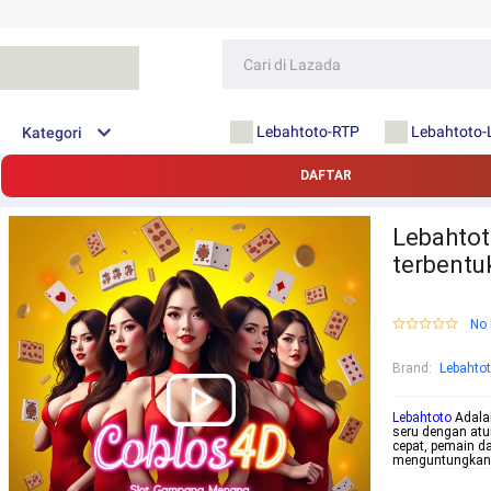
Lebahtoto-RTP
Lebahtoto-
Kategori
DAFTAR
Lebahtot
terbentu
No 
Brand
:
Lebahto
Lebahtoto
Adalah
seru dengan atu
cepat, pemain 
menguntungkan.