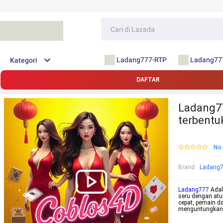
Ladang777-RTP
Ladang77
Kategori
DAFTAR
Ladang77
terbentu
No 
Brand
:
Ladang
Ladang777
Adal
seru dengan atu
cepat, pemain 
menguntungkan.