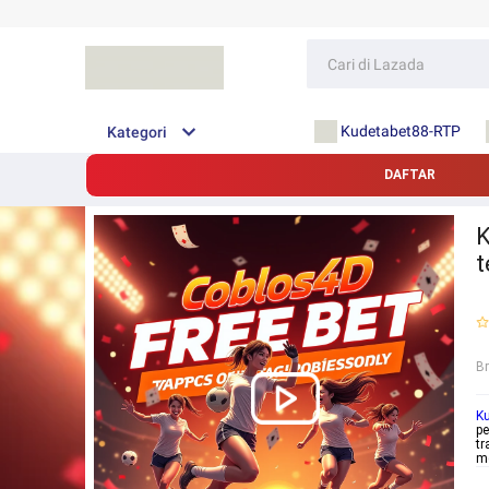
Kudetabet88-RTP
Kategori
DAFTAR
K
t
B
K
pe
t
m