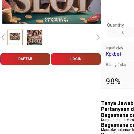
Quantity
Dijual oleh
Kpkbet
DAFTAR
LOGIN
Rating Toko
98%
Tanya Jawab 
Pertanyaan d
Bagaimana ca
Kunjungi situs resmi
Bagaimana ca
Masukke halaman log