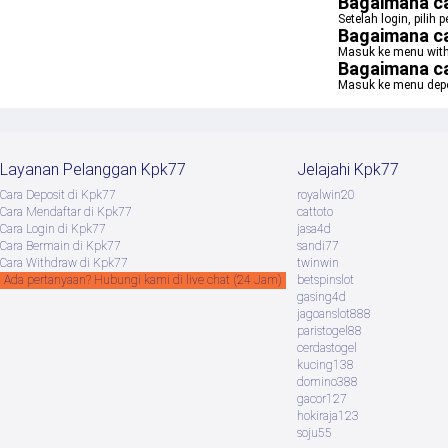
Bagaimana ca
Setelah login, pili
Bagaimana ca
Masuk ke menu withd
Bagaimana ca
Masuk ke menu depos
Layanan Pelanggan Kpk77
Jelajahi Kpk77
Cara Deposit di Kpk77
royalwin20
Cara Mendaftar di Kpk77
cattoto
Cara Login di Kpk77
jasa4d
Cara Bermain di Kpk77
sandi77
Cara Withdraw di Kpk77
twinwin
Ada pertanyaan? Hubungi kami di live chat (24 Jam)
betspinslot
gasing4d
jagoanslot888
paristogel88
cerdastogel
kucing138
domino388
gacor127
hokiraja123
soju55