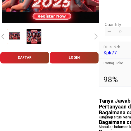
Quantity
Dijual oleh
Kpk77
DAFTAR
LOGIN
Rating Toko
98%
Tanya Jawab 
Pertanyaan d
Bagaimana ca
Kunjungi situs resmi
Bagaimana ca
Masukke halaman lo