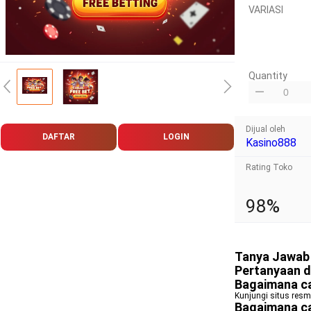
VARIASI
Quantity
Dijual oleh
DAFTAR
LOGIN
Kasino888
Rating Toko
98%
Tanya Jawab 
Pertanyaan d
Bagaimana ca
Kunjungi situs resmi
Bagaimana ca