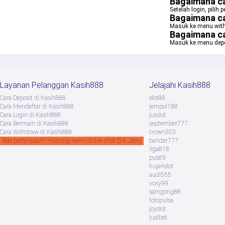
Bagaimana ca
Setelah login, pili
Bagaimana ca
Masuk ke menu withd
Bagaimana ca
Masuk ke menu depos
Layanan Pelanggan Kasih888
Jelajahi Kasih888
Cara Deposit di Kasih888
slot88
Cara Mendaftar di Kasih888
jempol188
Cara Login di Kasih888
jusslot
Cara Bermain di Kasih888
september777
Cara Withdraw di Kasih888
crown303
Ada pertanyaan? Hubungi kami di live chat (24 Jam)
bandar777
liga818
pus69
hujanslot
audi555
voxy99
samgong88
totopulsa
joyslot
jualbet