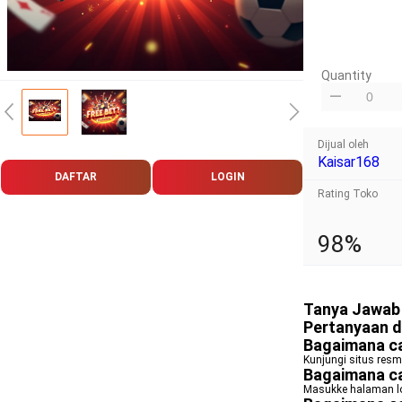
Quantity
Dijual oleh
Kaisar168
DAFTAR
LOGIN
Rating Toko
98%
Tanya Jawab 
Pertanyaan d
Bagaimana ca
Kunjungi situs resmi
Bagaimana ca
Masukke halaman log