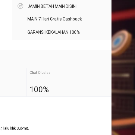
JAMIN BETAH MAIN DISINI
MAIN 7 Hari Gratis Cashback
GARANSI KEKALAHAN 100%
Chat Dibalas
100%
 lalu klik Submit.