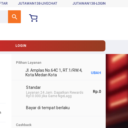
FTAR
JUTAWAN138-LIVECHAT
JUTAWAN138-LOGIN
LOGIN
Pilihan Layanan
Jl. Amplas No.64C 1, RT.1/RW.4,
UBAH
Kota Medan Kota
Standar
Rp.0
Layanan 24 Jam. Dapatkan Rewards
Rp10.000 jika Game NgeLagg
Bayar di tempat berlaku
n
Cashback