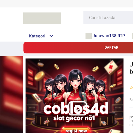
Jutawan138-RTP
Kategori
DAFTAR
J
t
B
J
pe
t
m