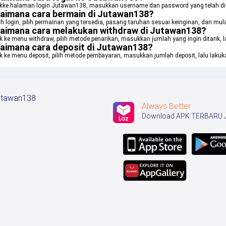
ke halaman login Jutawan138, masukkan username dan password yang telah didaf
aimana cara bermain di Jutawan138?
ah login, pilih permainan yang tersedia, pasang taruhan sesuai keinginan, dan mul
aimana cara melakukan withdraw di Jutawan138?
 ke menu withdraw, pilih metode penarikan, masukkan jumlah yang ingin ditarik, la
aimana cara deposit di Jutawan138?
 ke menu deposit, pilih metode pembayaran, masukkan jumlah deposit, lalu lakuk
Jutawan138
Always Better
Download APK TERBARU 