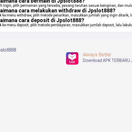
aimana cara bermain di Jpslot888?
ah login, pilih permainan yang tersedia, pasang taruhan sesuai keinginan, dan mul
aimana cara melakukan withdraw di Jpslot888?
 ke menu withdraw, pilih metode penarikan, masukkan jumlah yang ingin ditarik, la
aimana cara deposit di Jpslot888?
 ke menu deposit, pilih metode pembayaran, masukkan jumlah deposit, lalu lakuk
pslot888
Always Better
Download APK TERBARU J