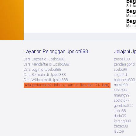
Bag
Setel
Bag
Masuk
Bag
Masuk
Layanan Pelanggan Jpslot888
Jelajahi J
Cara Deposit di Jpslot888
puspa138
Cara Mendaftar di Jpslot888
pandajago4d
Cara Login di Jpslot888
sbslot99
Cara Bermain di Jpslot888
sugar4d
Cara Withdraw di Jpslot888
habanero303
Ada pertanyaan? Hubungi kami di live chat (24 Jam)
musik99
sirkus99
maung99
sbctoto77
gembira555
ahha88
dadu99
kerang888
bebeb88
laut69