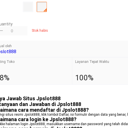
uantity
Stok habis
ual oleh
pslot888
ting Toko
Layanan Tepat Waktu
98%
100%
ya Jawab Situs Jpslot888
tanyaan dan Jawaban di Jpslot888
aimana cara mendaftar di Jpslot888?
gi situs resmi Jpslot888, klik tombol Daftar, isi formulir dengan data yang benar, l
aimana cara login ke Jpslot888?
ke halaman login Jpslot888, masukkan username dan password yang telah didaftar