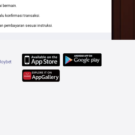
ai bermain.
lu konfirmasi transaksi.
an pembayaran sesuai instruksi.
Joybet