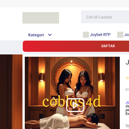
Joybet-RTP
Jo
Kategori
DAFTAR
J
B
Jo
de
p
B
V