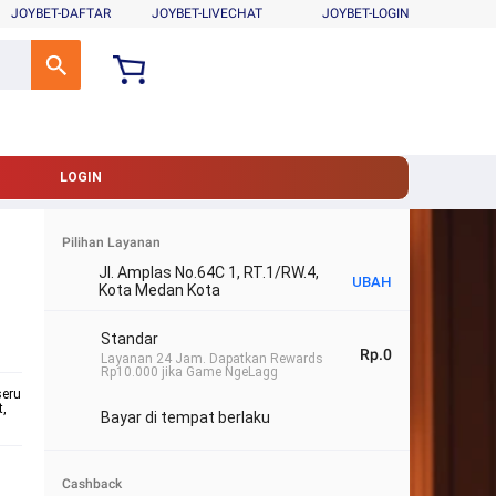
JOYBET-DAFTAR
JOYBET-LIVECHAT
JOYBET-LOGIN
LOGIN
Pilihan Layanan
Jl. Amplas No.64C 1, RT.1/RW.4,
UBAH
Kota Medan Kota
Standar
Rp.0
Layanan 24 Jam. Dapatkan Rewards
Rp10.000 jika Game NgeLagg
seru
t,
Bayar di tempat berlaku
Cashback