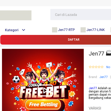
Jen77-RTP
Jen77-LINK
Kategori
DAFTAR
Jen77 🏭
No 
Brand
:
Jen77
Jen77
Adalah ad
dengan aturan f
pemain dapat m
Bergabung seka
VARIASI