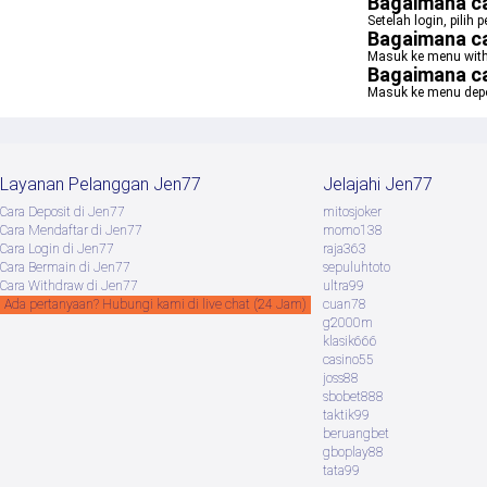
Bagaimana ca
Setelah login, pili
Bagaimana ca
Masuk ke menu withd
Bagaimana ca
Masuk ke menu depos
Layanan Pelanggan Jen77
Jelajahi Jen77
Cara Deposit di Jen77
mitosjoker
Cara Mendaftar di Jen77
momo138
Cara Login di Jen77
raja363
Cara Bermain di Jen77
sepuluhtoto
Cara Withdraw di Jen77
ultra99
Ada pertanyaan? Hubungi kami di live chat (24 Jam)
cuan78
g2000m
klasik666
casino55
joss88
sbobet888
taktik99
beruangbet
gboplay88
tata99