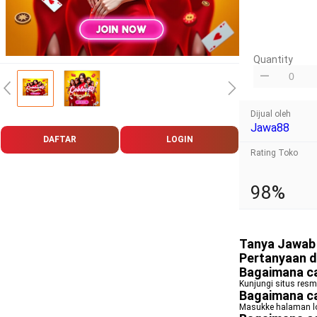
Quantity
Dijual oleh
Jawa88
DAFTAR
LOGIN
Rating Toko
98%
Tanya Jawab
Pertanyaan 
Bagaimana c
Kunjungi situs resmi
Bagaimana ca
Masukke halaman lo