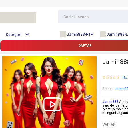
Jamin888-RTP
Jamin888-
Kategori
DAFTAR
Jamin888
No 
Brand
:
Jamin8
Jamin888
Adala
seru dengan atu
cepat, pemain 
menguntungkan.
VARIASI