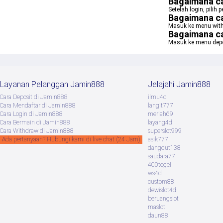
Bagaimana ca
Setelah login, pili
Bagaimana ca
Masuk ke menu withd
Bagaimana ca
Masuk ke menu depos
Layanan Pelanggan Jamin888
Jelajahi Jamin888
Cara Deposit di Jamin888
ilmu4d
Cara Mendaftar di Jamin888
langit777
Cara Login di Jamin888
meriah69
Cara Bermain di Jamin888
layang4d
Cara Withdraw di Jamin888
superslot999
Ada pertanyaan? Hubungi kami di live chat (24 Jam)
asik777
dangdut138
saudara77
400togel
ws4d
custom88
dewislot4d
beruangslot
maslot
daun88