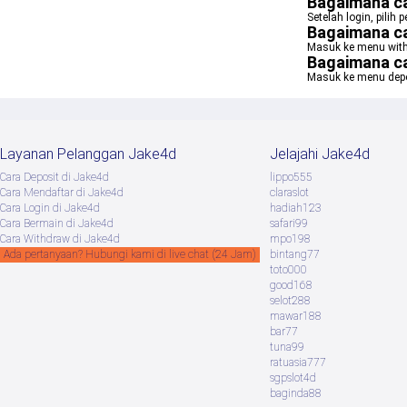
Bagaimana ca
Setelah login, pili
Bagaimana ca
Masuk ke menu withd
Bagaimana ca
Masuk ke menu depos
Layanan Pelanggan Jake4d
Jelajahi Jake4d
Cara Deposit di Jake4d
lippo555
Cara Mendaftar di Jake4d
claraslot
Cara Login di Jake4d
hadiah123
Cara Bermain di Jake4d
safari99
Cara Withdraw di Jake4d
mpo198
Ada pertanyaan? Hubungi kami di live chat (24 Jam)
bintang77
toto000
good168
selot288
mawar188
bar77
tuna99
ratuasia777
sgpslot4d
baginda88