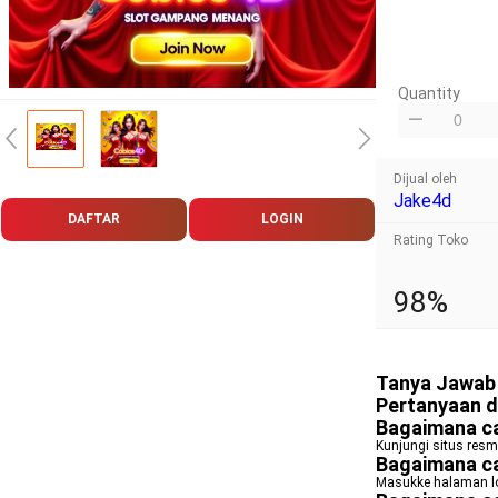
Quantity
Dijual oleh
Jake4d
DAFTAR
LOGIN
Rating Toko
98%
Tanya Jawab
Pertanyaan d
Bagaimana ca
Kunjungi situs resmi
Bagaimana ca
Masukke halaman lo