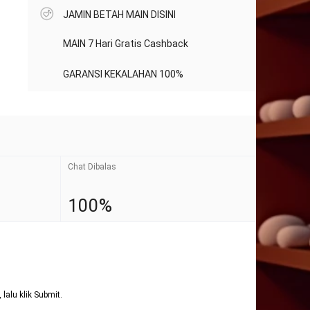
JAMIN BETAH MAIN DISINI
MAIN 7 Hari Gratis Cashback
GARANSI KEKALAHAN 100%
Chat Dibalas
100%
 lalu klik Submit.