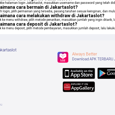
ke halaman login Jakartaslot, masukkan username dan password yang telah didaft
aimana cara bermain di Jakartaslot?
ah login, pilih permainan yang tersedia, pasang taruhan sesuai keinginan, dan mul
aimana cara melakukan withdraw di Jakartaslot?
 ke menu withdraw, pilih metode penarikan, masukkan jumlah yang ingin ditarik, la
aimana cara deposit di Jakartaslot?
 ke menu deposit, pilih metode pembayaran, masukkan jumlah deposit, lalu lakuk
akartaslot
Always Better
Download APK TERBARU J
au