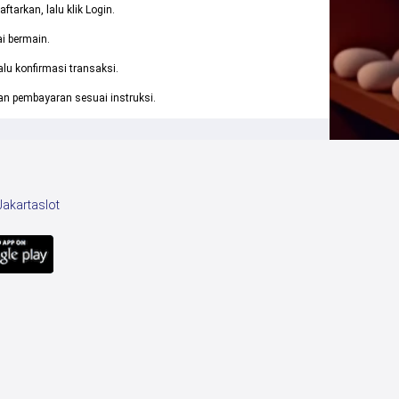
arkan, lalu klik Login.
ai bermain.
lu konfirmasi transaksi.
an pembayaran sesuai instruksi.
akartaslot