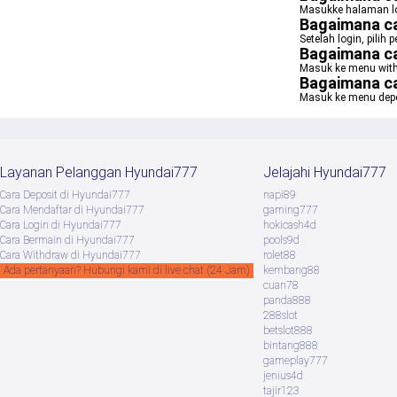
Masukke halaman lo
Bagaimana ca
Setelah login, pili
Bagaimana ca
Masuk ke menu withd
Bagaimana ca
Masuk ke menu depos
Layanan Pelanggan Hyundai777
Jelajahi Hyundai777
Cara Deposit di Hyundai777
napi89
Cara Mendaftar di Hyundai777
gaming777
Cara Login di Hyundai777
hokicash4d
Cara Bermain di Hyundai777
pools9d
Cara Withdraw di Hyundai777
rolet88
Ada pertanyaan? Hubungi kami di live chat (24 Jam)
kembang88
cuan78
panda888
288slot
betslot888
bintang888
gameplay777
jenius4d
tajir123