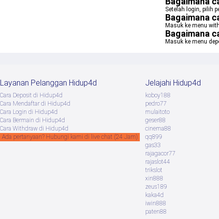
Bagaimana ca
Setelah login, pili
Bagaimana ca
Masuk ke menu withd
Bagaimana ca
Masuk ke menu depos
Layanan Pelanggan Hidup4d
Jelajahi Hidup4d
Cara Deposit di Hidup4d
koboy188
Cara Mendaftar di Hidup4d
pedro77
Cara Login di Hidup4d
mulaitoto
Cara Bermain di Hidup4d
geser88
Cara Withdraw di Hidup4d
cinema88
Ada pertanyaan? Hubungi kami di live chat (24 Jam)
qq899
gas33
rajagacor77
rajaslot44
trikslot
xin888
zeus189
kaka4d
iwin888
paten88