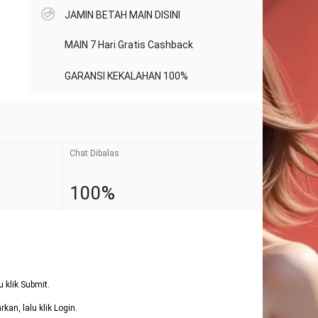
JAMIN BETAH MAIN DISINI
MAIN 7 Hari Gratis Cashback
GARANSI KEKALAHAN 100%
Chat Dibalas
100%
u klik Submit.
n, lalu klik Login.