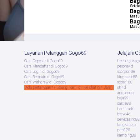
Bag
Setel
Bag
Masuk
Bag
Masuk
Layanan Pelanggan Gogo69
Jelajahi 
Cara Deposit di Gogo69
freebet_bisa_
Cara Mendaftar di Gogo69
pesona4d
Cara Login di Gogo69
scorpio138
Cara Bermain di Gogo69
kinghorse88
Cara Withdraw di Gogo69
scbet168
Ada pertanyaan? Hubungi kami di live chat (24 Jam)
off4d
angpaoqq
baja99
castle88
hantam4d
bravo4d
dewicasino88
tangkaitoto
pub128
kambing88