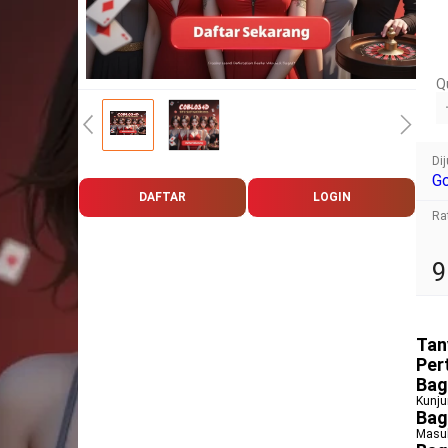
Q
Dij
G
DAFTAR
LOGIN
Ra
Tan
Per
Bag
Kunju
Bag
Masuk