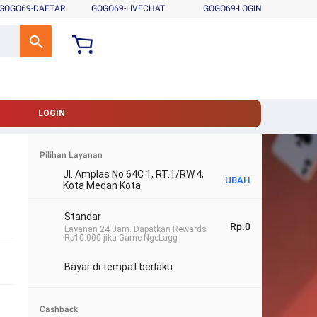
GOGO69-DAFTAR
GOGO69-LIVECHAT
GOGO69-LOGIN
LOGIN
Pilihan Layanan
Jl. Amplas No.64C 1, RT.1/RW.4,
UBAH
Kota Medan Kota
Standar
Rp.0
Layanan 24 Jam. Dapatkan Rewards
Rp10.000 jika Game NgeLagg
Bayar di tempat berlaku
Cashback