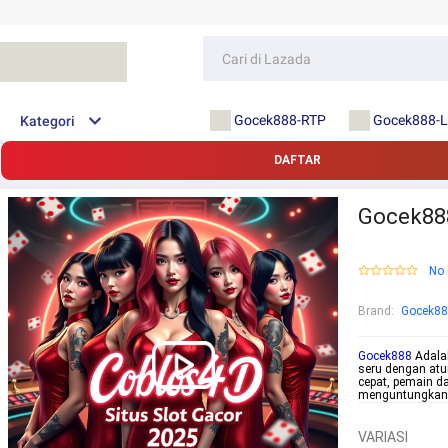
Gocek888-RTP
Gocek888-
Kategori
DAFTAR
Gocek888
No 
Brand
:
Gocek8
Gocek888
Adalah
seru dengan atu
cepat, pemain 
menguntungkan.
VARIASI