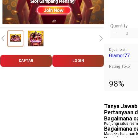
Quantity
Dijual oleh
Glamor77
DAFTAR
LOGIN
Rating Toko
98%
Tanya Jawab
Pertanyaan 
Bagaimana ca
Kunjungi situs resmi
Bagaimana ca
Masukke halaman lo