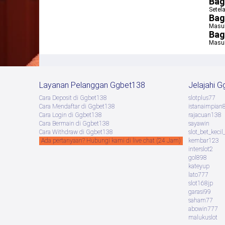
Bag
Setel
Bag
Masuk
Bag
Masuk
Layanan Pelanggan Ggbet138
Jelajahi 
Cara Deposit di Ggbet138
slotplus77
Cara Mendaftar di Ggbet138
istanaimpian
Cara Login di Ggbet138
rajacuan138
Cara Bermain di Ggbet138
sayawin
Cara Withdraw di Ggbet138
slot_bet_keci
Ada pertanyaan? Hubungi kami di live chat (24 Jam)
kembar123
interslot2
gol898
kateyup
lato777
slot168jp
garasi99
saham77
abowin777
malukuslot