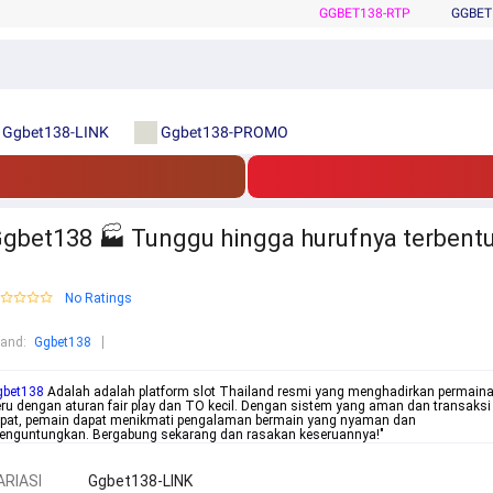
GGBET138-RTP
GGBET
Ggbet138-LINK
Ggbet138-PROMO
gbet138 🏭 Tunggu hingga hurufnya terbent
No Ratings
rand
:
Ggbet138
gbet138
Adalah adalah platform slot Thailand resmi yang menghadirkan permain
ru dengan aturan fair play dan TO kecil. Dengan sistem yang aman dan transaksi
epat, pemain dapat menikmati pengalaman bermain yang nyaman dan
enguntungkan. Bergabung sekarang dan rasakan keseruannya!"
ARIASI
Ggbet138-LINK