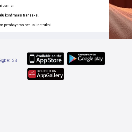
ai bermain.
lu konfirmasi transaksi.
an pembayaran sesuai instruksi.
Ggbet138