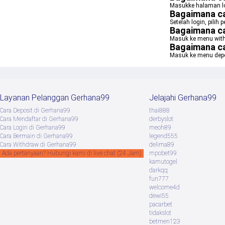
Masukke halaman lo
Bagaimana ca
Setelah login, pili
Bagaimana ca
Masuk ke menu withd
Bagaimana ca
Masuk ke menu depos
Layanan Pelanggan Gerhana99
Jelajahi Gerhana99
Cara Deposit di Gerhana99
thai888
Cara Mendaftar di Gerhana99
derbyslot
Cara Login di Gerhana99
meoh89
Cara Bermain di Gerhana99
legend555
Cara Withdraw di Gerhana99
delima89
Ada pertanyaan? Hubungi kami di live chat (24 Jam)
mpobet99
kamutogel
darkqq
fun777
welcome4d
dewi55
pacarbet
tidakslot
betmen123