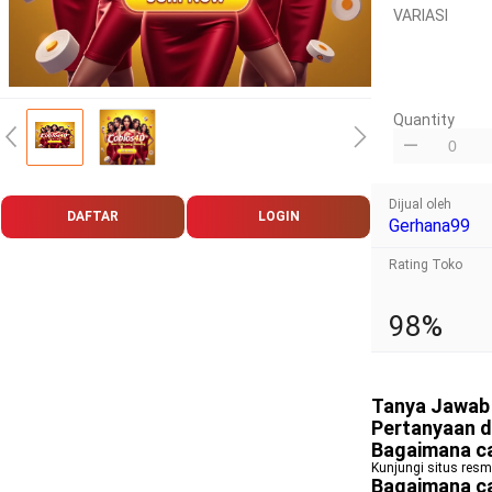
VARIASI
Quantity
Dijual oleh
DAFTAR
LOGIN
Gerhana99
Rating Toko
98%
Tanya Jawab
Pertanyaan 
Bagaimana ca
Kunjungi situs resmi
Bagaimana ca