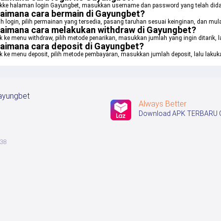
ke halaman login Gayungbet, masukkan username dan password yang telah didafta
aimana cara bermain di Gayungbet?
ah login, pilih permainan yang tersedia, pasang taruhan sesuai keinginan, dan mul
aimana cara melakukan withdraw di Gayungbet?
 ke menu withdraw, pilih metode penarikan, masukkan jumlah yang ingin ditarik, la
aimana cara deposit di Gayungbet?
 ke menu deposit, pilih metode pembayaran, masukkan jumlah deposit, lalu lakuk
Gayungbet
Always Better
Download APK TERBARU 
138