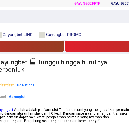
GAYUNGBET-RTP
GAYUNGBE
Gayungbet-LINK
Gayungbet-PROMO
ayungbet 🏭 Tunggu hingga hurufnya
erbentuk
No Ratings
rand
:
Gayungbet
ayungbet
Adalah adalah platform slot Thailand resmi yang menghadirkan permai
ru dengan aturan fair play dan TO kecil. Dengan sistem yang aman dan transaksi
epat, pemain dapat menikmati pengalaman bermain yang nyaman dan
enguntungkan. Bergabung sekarang dan rasakan keseruannya!"