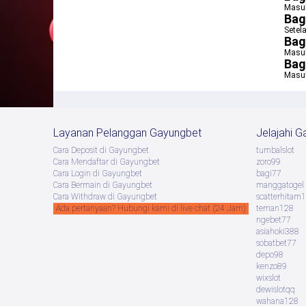
Masuk
Bag
Setel
Bag
Masuk
Bag
Masuk
Layanan Pelanggan Gayungbet
Jelajahi 
Cara Deposit di Gayungbet
tumbalslot
Cara Mendaftar di Gayungbet
zoro99
Cara Login di Gayungbet
bagi77
Cara Bermain di Gayungbet
manggatogel
Cara Withdraw di Gayungbet
scatterhitam
Ada pertanyaan? Hubungi kami di live chat (24 Jam)
teman128
ngebet77
asiahoki388
sobatbet77
depo98
kenzo89
wixslot
dewislotqq
wahana128