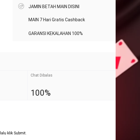
JAMIN BETAH MAIN DISINI
MAIN 7 Hari Gratis Cashback
GARANSI KEKALAHAN 100%
Chat Dibalas
100%
alu klik Submit.