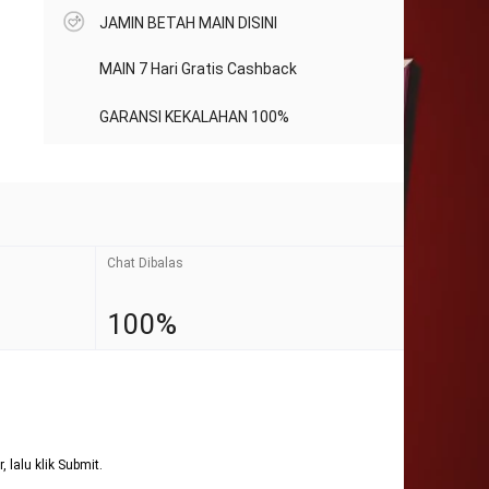
JAMIN BETAH MAIN DISINI
MAIN 7 Hari Gratis Cashback
GARANSI KEKALAHAN 100%
Chat Dibalas
100%
 lalu klik Submit.