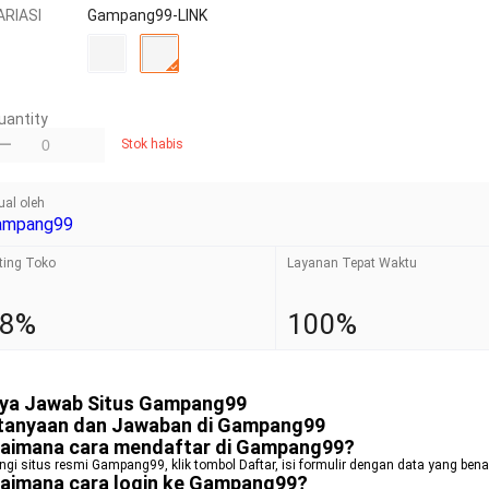
ARIASI
Gampang99-LINK
uantity
Stok habis
ual oleh
ampang99
ting Toko
Layanan Tepat Waktu
98%
100%
ya Jawab Situs Gampang99
tanyaan dan Jawaban di Gampang99
aimana cara mendaftar di Gampang99?
ngi situs resmi Gampang99, klik tombol Daftar, isi formulir dengan data yang benar,
aimana cara login ke Gampang99?