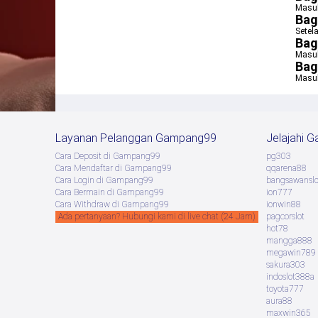
Masuk
Bag
Setel
Bag
Masuk
Bag
Masuk
Layanan Pelanggan Gampang99
Jelajahi 
Cara Deposit di Gampang99
pg303
Cara Mendaftar di Gampang99
qqarena88
Cara Login di Gampang99
bangsawanslo
Cara Bermain di Gampang99
ion777
Cara Withdraw di Gampang99
ionwin88
Ada pertanyaan? Hubungi kami di live chat (24 Jam)
pagcorslot
hot78
mangga888
megawin789
sakura303
indoslot388a
toyota777
aura88
maxwin365