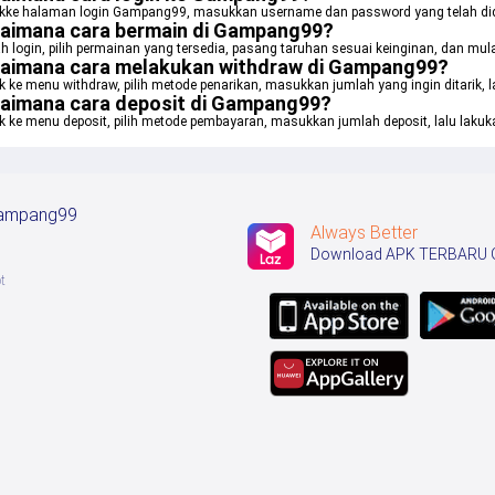
ke halaman login Gampang99, masukkan username dan password yang telah didaft
aimana cara bermain di Gampang99?
ah login, pilih permainan yang tersedia, pasang taruhan sesuai keinginan, dan mul
aimana cara melakukan withdraw di Gampang99?
 ke menu withdraw, pilih metode penarikan, masukkan jumlah yang ingin ditarik, la
aimana cara deposit di Gampang99?
 ke menu deposit, pilih metode pembayaran, masukkan jumlah deposit, lalu lakuk
Gampang99
Always Better
Download APK TERBARU
t