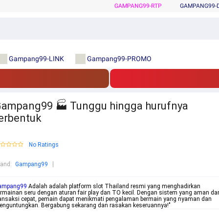
GAMPANG99-RTP
GAMPANG99-
Gampang99-LINK
Gampang99-PROMO
ampang99 🏭 Tunggu hingga hurufnya
erbentuk
No Ratings
rand
:
Gampang99
ampang99
Adalah adalah platform slot Thailand resmi yang menghadirkan
rmainan seru dengan aturan fair play dan TO kecil. Dengan sistem yang aman da
ransaksi cepat, pemain dapat menikmati pengalaman bermain yang nyaman dan
enguntungkan. Bergabung sekarang dan rasakan keseruannya!"