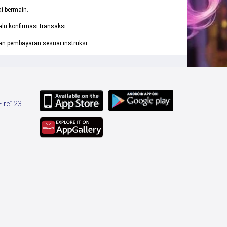
ai bermain.
lu konfirmasi transaksi.
an pembayaran sesuai instruksi.
ire123