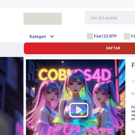
Fire123-RTP
F
Kategori
DAFTAR
F
B
Fi
se
c
m
V