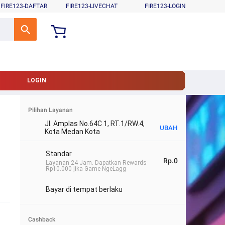
FIRE123-DAFTAR
FIRE123-LIVECHAT
FIRE123-LOGIN
LOGIN
Pilihan Layanan
Jl. Amplas No.64C 1, RT.1/RW.4,
UBAH
Kota Medan Kota
Standar
Rp.0
Layanan 24 Jam. Dapatkan Rewards
Rp10.000 jika Game NgeLagg
Bayar di tempat berlaku
Cashback