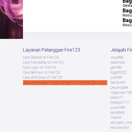
Bag
Setel
Bag
Masuk
Bag
Masuk
Layanan Pelanggan Fire123
Jelajahi F
Cara Deposit di Fire123
voxy888
Cara Mendaftar di Fire123
salamslot
Cara Login di Fire123
gem88
Cara Bermain di Fire123
togel2023
Cara Withdraw di Fire123
judol99
Ada pertanyaan? Hubungi kami di live chat (24 Jam)
bandot4d
pejuangbet
nagacuan138
dollar77
freespin777
yunani88
sandi666
max4d
slot_petir_m
keluaranslot