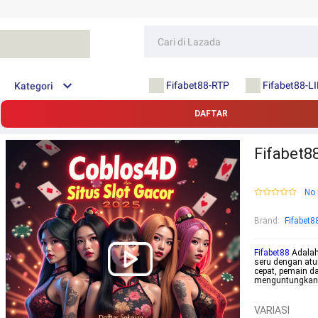
Fifabet88-RTP
Fifabet88-L
Kategori
DAFTAR
Fifabet8
No 
Brand
:
Fifabet8
Fifabet88
Adalah
seru dengan atu
cepat, pemain 
menguntungkan.
VARIASI