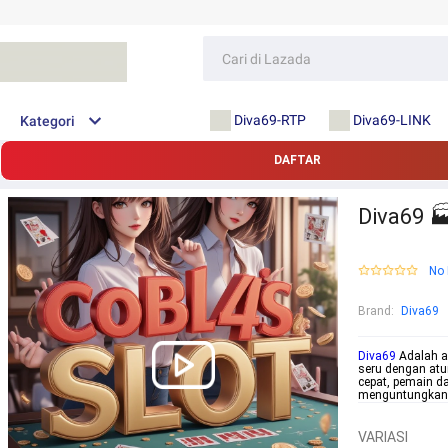
Diva69-RTP
Diva69-LINK
Kategori
DAFTAR
Diva69 
No 
Brand
:
Diva69
Diva69
Adalah a
seru dengan atu
cepat, pemain 
menguntungkan.
VARIASI