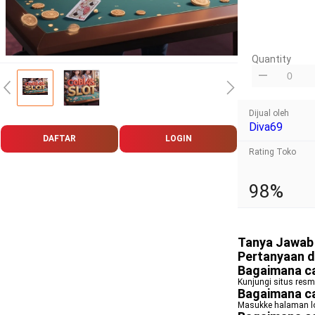
Quantity
Dijual oleh
Diva69
DAFTAR
LOGIN
Rating Toko
98%
Tanya Jawab 
Pertanyaan d
Bagaimana ca
Kunjungi situs resmi
Bagaimana ca
Masukke halaman log