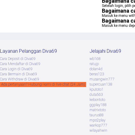
Bagaimana ca
Setelah login, pili
Bagaimana ca
Masuk ke menu withd
Bagaimana ca
Masuk ke menu depos
Layanan Pelanggan Diva69
Jelajahi Diva69
Cara Deposit di Diva69
wb168
Cara Mendaftar di Diva69
ratujp
Cara Login di Diva69
dolan4d
Cara Bermain di Diva69
beras123
Cara Withdraw di Diva69
musangwin777
Ada pertanyaan? Hubungi kami di live chat (24 Jam)
supercuan138
kputoto1
duta563
kebontoto
ggplay188
matrixtoto
taurus88
mpo2play
warkop777
wilayahwin